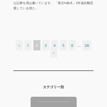
な記事を僕は書いています。 「東京⇆栃木」2年遠距離恋
愛している僕た
...
«
1
2
3
4
5
6
…
26
»
カテゴリー別