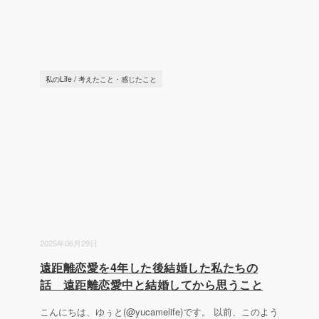
私のLife
/
考えたこと・感じたこと
2025年06月29日
遠距離恋愛を4年した後結婚した私たちの
話 遠距離恋愛中と結婚してから思うこと
こんにちは、ゆぅと(@yucamelife)です。 以前、このよう