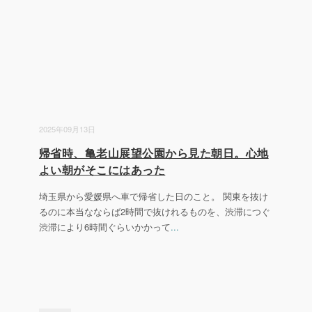
2025年09月13日
帰省時、亀老山展望公園から見た朝日。心地
よい朝がそこにはあった
埼玉県から愛媛県へ車で帰省した日のこと。 関東を抜け
るのに本当なならば2時間で抜けれるものを、渋滞につぐ
渋滞により6時間ぐらいかかって
...