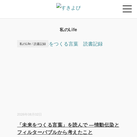
私のLife
私のLife
/
読書記録
2026年08月02日
「未来をつくる言葉」を読んで ―情動伝染と
フィルターバブルから考えたこと