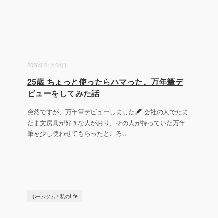
2026年01月04日
25歳 ちょっと使ったらハマった。万年筆デ
ビューをしてみた話
突然ですが、万年筆デビューしました
会社の人でたま
たま文房具が好きな人がおり、その人が持っていた万年
筆を少し使わせてもらったところ
...
ホームジム
/
私のLife