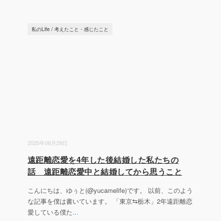
私のLife
/
考えたこと・感じたこと
2025年06月29日
遠距離恋愛を4年した後結婚した私たちの
話 遠距離恋愛中と結婚してから思うこと
こんにちは、ゆぅと(@yucamelife)です。 以前、このよう
な記事を僕は書いています。 「東京⇆栃木」2年遠距離恋
愛している僕た
...