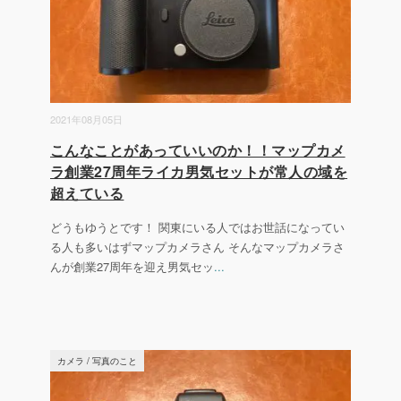
2021年08月05日
こんなことがあっていいのか！！マップカメ
ラ創業27周年ライカ男気セットが常人の域を
超えている
どうもゆうとです！ 関東にいる人ではお世話になってい
る人も多いはずマップカメラさん そんなマップカメラさ
んが創業27周年を迎え男気セッ
...
カメラ
/
写真のこと