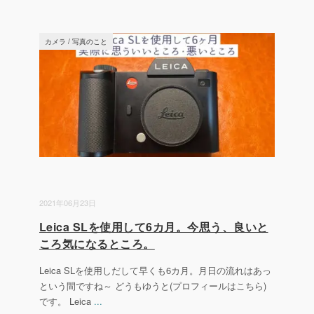
カメラ
/
写真のこと
2021年06月23日
Leica SLを使用して6カ月。今思う、良いと
ころ気になるところ。
Leica SLを使用しだして早くも6カ月。月日の流れはあっ
という間ですね～ どうもゆうと(プロフィールはこちら)
です。 Leica
...