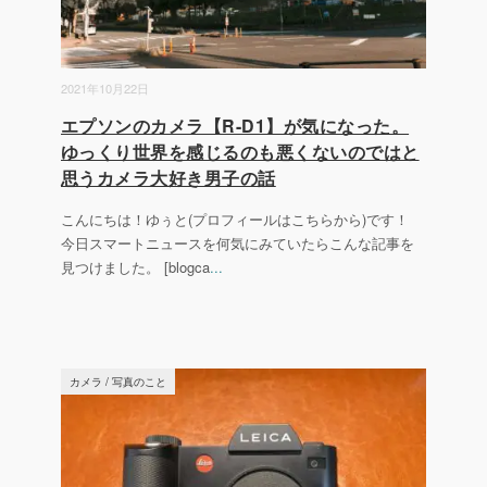
2021年10月22日
エプソンのカメラ【R-D1】が気になった。
ゆっくり世界を感じるのも悪くないのではと
思うカメラ大好き男子の話
こんにちは！ゆぅと(プロフィールはこちらから)です！
今日スマートニュースを何気にみていたらこんな記事を
見つけました。 [blogca
...
カメラ
/
写真のこと