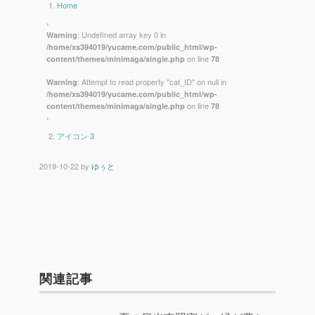
Home
›
: Undefined array key 0 in
Warning
/home/xs394019/yucame.com/public_html/wp-
on line
content/themes/minimaga/single.php
78
: Attempt to read property "cat_ID" on null in
Warning
/home/xs394019/yucame.com/public_html/wp-
on line
content/themes/minimaga/single.php
78
›
アイコン 3
2019-10-22
by
ゆぅと
関連記事