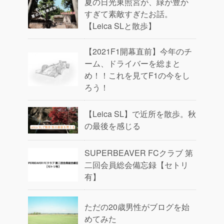
夏の日光東照宮が、緑が豊か
すぎて素敵すぎたお話。
【Leica SLと散歩】
【2021F1開幕直前】今年のチ
ーム、ドライバーを総まと
め！！これを見てF1の今をし
ろう！
【Leica SL】で近所を散歩。秋
の最後を感じる
SUPERBEAVER FCクラブ 第
二回会員総会備忘録【セトリ
有】
ただの20歳男性がブログを始
めてみた