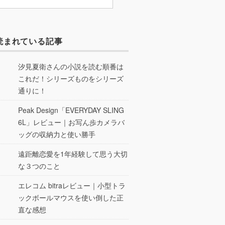
読まれている記事
汐見夏衛さんの小説を読む順番は
これだ！シリーズものをシリーズ
通りに！
Peak Design「EVERYDAY SLING
6L」レビュー｜お写ん歩カメラバ
ッグの収納力と使い勝手
遠距離恋愛を1年経験して思う大切
な３つのこと
エレコム bitraレビュー｜小型トラ
ックボールマウスを使い倒した正
直な感想