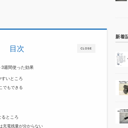
新着
目次
CLOSE
ト3週間使った効果
やすいところ
どこでもできる
なるところ
では充電残量が分からない