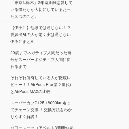
「東京⇆栃木」2年遠距離恋愛して
いる僕たちが大切にしているたっ
た３つのこと。
【伊予弁】他県では通じない！？
愛媛出身の人が驚く実は通じない
伊予弁まとめ
20歳までネガティブ人間だった自
分がスーパーポジティブ人間に変
わるまで
それぞれ所有している人が徹底レ
ビュー！！AirPods Pro(第２世代)
とAirPods MAXの比較
スーパーカブC125 18000km走っ
てチェーン交換 ！交換方法をわか
りやすく解説！
パワースーツコアベルト3週間効果