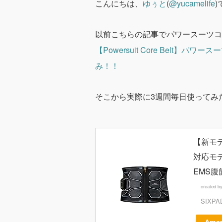
こんにちは、
ゆぅと
(
@yucamelife
)
以前こちらの記事でパワースーツコ
【Powersuit Core Belt
み！！
そこから実際に3週間毎日使ってみ
【新モデル
対応モ
EMS腹筋
created b
SIXPA