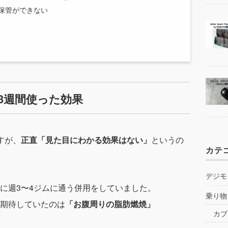
ぐ保管ができない
3週間使った効果
すが、
正直「見た目にわかる効果はない」
というの
カテ
デジモ
に週3〜4ジムに通う併用をしていました。
乗り物
期待していたのは
「お腹周りの脂肪燃焼」
カブ