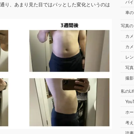
バイ
通り、あまり見た目ではパッとした変化というのは
車の
写真の
カメ
カメ
レン
写真
撮影
私のLif
You
ホー
考え
読書