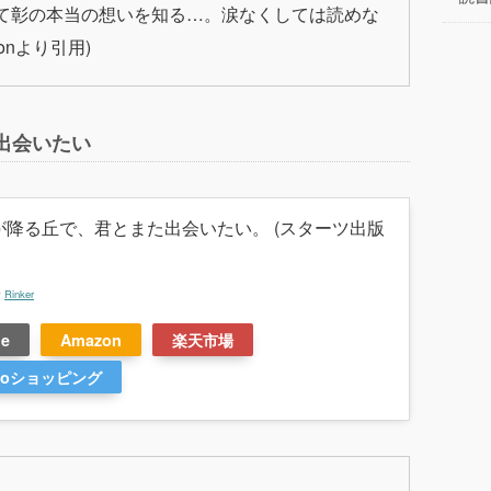
て彰の本当の想いを知る…。涙なくしては読めな
onより引用)
出会いたい
が降る丘で、君とまた出会いたい。 (スターツ出版
y
Rinker
le
Amazon
楽天市場
ooショッピング