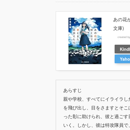
あの花
文庫)
created b
Kind
Yah
あらすじ
親や学校、すべてにイライラし
を飛び出し、目をさますとそこ
った彰に助けられ、彼と過ごす
いく。しかし、彼は特攻隊員で