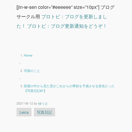
[jin-w-sen color=”#eeeeee” size=”10px”]
ブログ
サークル用
ブロトピ：ブログを更新しまし
た！
ブロトピ：ブログ更新通知をどうぞ！
Home
›
写真のこと
›
部屋の中から見た雲がこれからの季節を予感させる景色だった
【写真日記#1】
2021-06-12
by
ゆぅと
Leica
写真日記