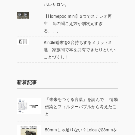
ハレサロン。
【Homepod mini】2つでステレオ再
生！音の聞こえ方が別次元すぎ
る、、、
Kindle端末を2台持ちするメリット2
選！家族間で本を共有できたりといい
ことづくし！
新着記事
「未来をつくる言葉」を読んで ―情動
伝染とフィルターバブルから考えたこ
と
50mmじゃ足りない？Leicaで28mmを