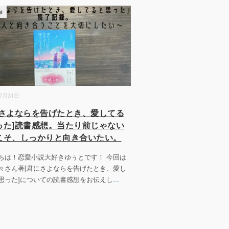
録
07月31日
にさよならを告げたとき、愛してる
った]読書感想。当たり前じゃない
こそ、しっかりと向き合いたい。
ちは！恋愛小説大好きゆぅとです！ 今回は
々さん著[君にさよならを告げたとき、愛し
思った]についての読書感想をお伝えし
...