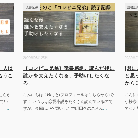
読書記録
読書記
2022年08月25日
2022年
。人は
［コンビニ兄弟］読書感想。読んだ後に
[君
合うこ
誰かを支えたくなる、手助けしたくな
と思
る。
から
ちらか
こんにちは！ゆぅと(プロフィールはこちらから)で
こんに
ってい
す！ いつもは恋愛小説をたくさん読んでいるので
小桜奈
ん」
...
すが、今回はパケ買いした本町田そのこさん
...
てると