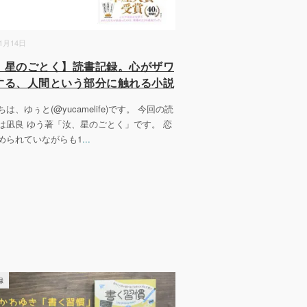
01月14日
、星のごとく】読書記録。心がザワ
する、人間という部分に触れる小説
は、ゆぅと(@yucamelife)です。 今回の読
は凪良 ゆう著「汝、星のごとく」です。 恋
められていながらも1
...
録