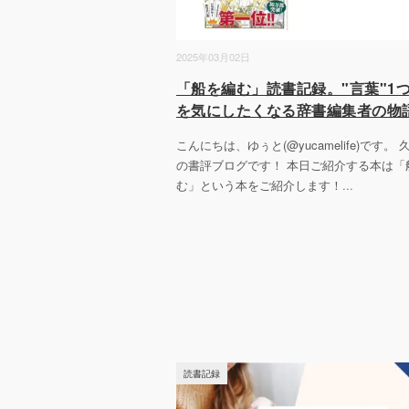
2025年03月02日
「船を編む」読書記録。"言葉"1つ
を気にしたくなる辞書編集者の物
こんにちは、ゆぅと(@yucamelife)です。
の書評ブログです！ 本日ご紹介する本は「
む」という本をご紹介します！
...
読書記録