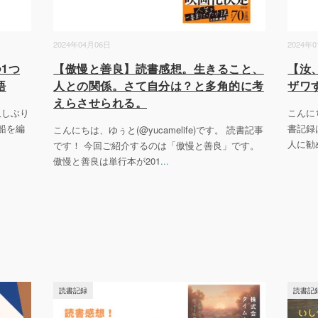
2024年04月06日
2024年
1つ
【傲慢と善良】読書感想。生きること、
【汝
語
人との関係。さて自分は？と多角的に考
ザワ
えらさせられる。
 久しぶり
こんにち
船を編
書記録
こんにちは、ゆぅと(@yucamelife)です。 読書記事
人に勧
です！ 今回ご紹介するのは「傲慢と善良」です。
傲慢と善良は単行本が201
...
読書記録
読書記