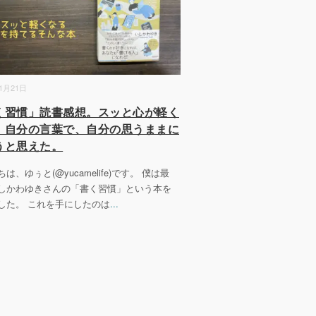
11月21日
く習慣」読書感想。スッと心が軽く
。自分の言葉で、自分の思うままに
うと思えた。
は、ゆぅと(@yucamelife)です。 僕は最
しかわゆきさんの「書く習慣」という本を
した。 これを手にしたのは
...