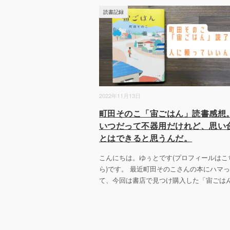
読書記録
2022年11月13日
町田そのこ「宙ごはん」読書感想
いつだって不器用だけれど、思い
とはできると思うんだ。
こんにちは。ゆぅとです(プロフィールはこ
ら)です。 最近町田そのこさんの本にハマ
て、今回は書店で見つけ購入した「宙ごは