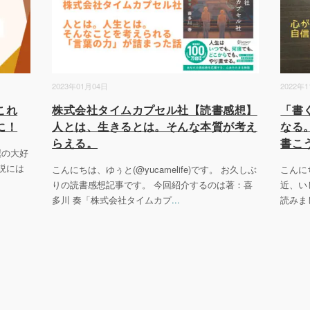
2023年01月04日
2022年
これ
株式会社タイムカプセル社【読書感想】
「書
に！
人とは、生きるとは。そんな本質が考え
なる
らえる。
書こ
 僕の大好
説には
こんにちは、ゆぅと(@yucamelife)です。 お久しぶ
こんにち
りの読書感想記事です。 今回紹介するのは著：喜
近、い
多川 奏「株式会社タイムカプ
...
読みま