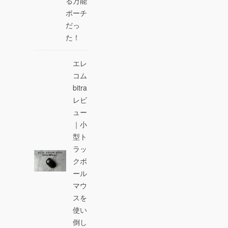
る万能
ポーチ
だっ
た！
エレ
コム
bitra
レビ
ュー
｜小
型ト
ラッ
クボ
ール
マウ
スを
使い
倒し