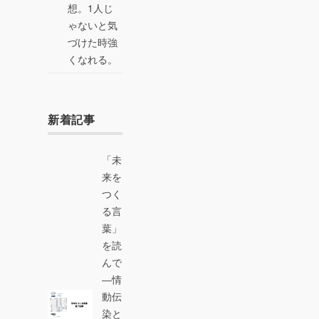
想。1人じ
ゃないと気
づけた時強
くなれる。
新着記事
「未
来を
つく
る言
葉」
を読
んで
―情
動伝
染と