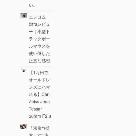
い。
エレコム
bitraレビュ
ー｜小型ト
ラックボー
ルマウスを
使い倒した
正直な感想
【1万円で
オールドレ
ンズにハマ
れる】Carl
Zeiss Jena
Tessar
50mm F2.8
「東京⇆栃
木」2年遠