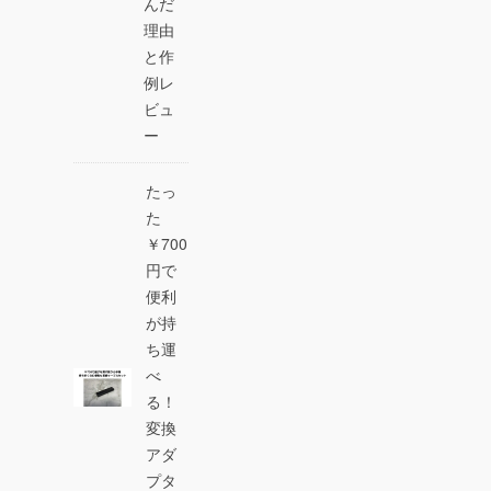
んだ
理由
と作
例レ
ビュ
ー
たっ
た
￥700
円で
便利
が持
ち運
べ
る！
変換
アダ
プタ