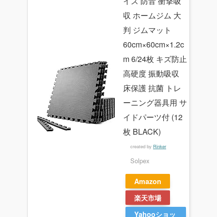
イズ 防音 衝撃吸
収 ホームジム 大
判 ジムマット
60cm×60cm×1.2c
m 6/24枚 キズ防止
高硬度 振動吸収
床保護 抗菌 トレ
ーニング器具用 サ
イドパーツ付 (12
枚 BLACK)
created by
Rinker
Solpex
Amazon
楽天市場
Yahooショッ