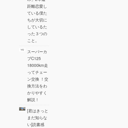
距離恋愛し
ている僕た
ちが大切に
しているた
った３つの
こと。
スーパーカ
ブC125
18000km走
ってチェー
ン交換 ！交
換方法をわ
かりやすく
解説！
[君はきっと
まだ知らな
い]読書感