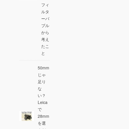
フィ
ルタ
ーバ
ブル
から
考え
たこ
と
50mm
じゃ
足り
な
い？
Leica
で
28mm
を選