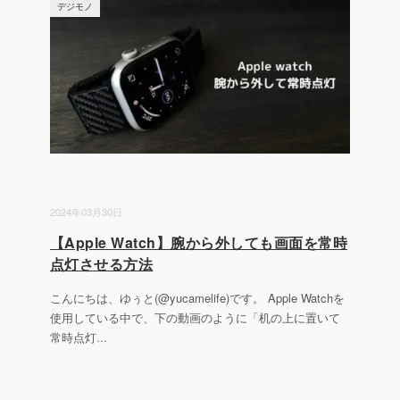
デジモノ
2024年03月30日
【Apple Watch】腕から外しても画面を常時
点灯させる方法
こんにちは、ゆぅと(@yucamelife)です。 Apple Watchを
使用している中で、下の動画のように「机の上に置いて
常時点灯
...