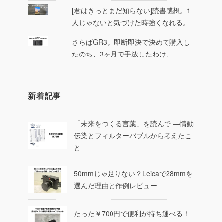
[君はきっとまだ知らない]読書感想。1
人じゃないと気づけた時強くなれる。
さらばGR3。即断即決で決めて購入し
たのち、3ヶ月で手放したわけ。
新着記事
「未来をつくる言葉」を読んで ―情動
伝染とフィルターバブルから考えたこ
と
50mmじゃ足りない？Leicaで28mmを
選んだ理由と作例レビュー
たった￥700円で便利が持ち運べる！