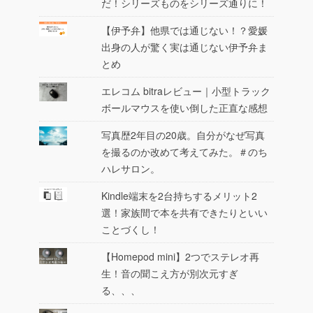
だ！シリーズものをシリーズ通りに！
【伊予弁】他県では通じない！？愛媛
出身の人が驚く実は通じない伊予弁ま
とめ
エレコム bitraレビュー｜小型トラック
ボールマウスを使い倒した正直な感想
写真歴2年目の20歳。自分がなぜ写真
を撮るのか改めて考えてみた。＃のち
ハレサロン。
Kindle端末を2台持ちするメリット2
選！家族間で本を共有できたりといい
ことづくし！
【Homepod mini】2つでステレオ再
生！音の聞こえ方が別次元すぎ
る、、、