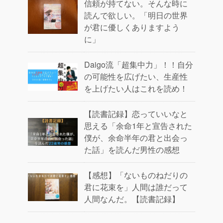
信頼が持てない。そんな時に
読んで欲しい。「明日の世界
が君に優しくありますよう
に」
Daigo流「超集中力」！！自分
の可能性を広げたい、生産性
を上げたい人はこれを読め！
【読書記録】恋っていいなと
思える「余命1年と宣告された
僕が、余命半年の君と出会っ
た話」を読んだ男性の感想
【感想】「ないものねだりの
君に花束を」人間は誰だって
人間なんだ。【読書記録】