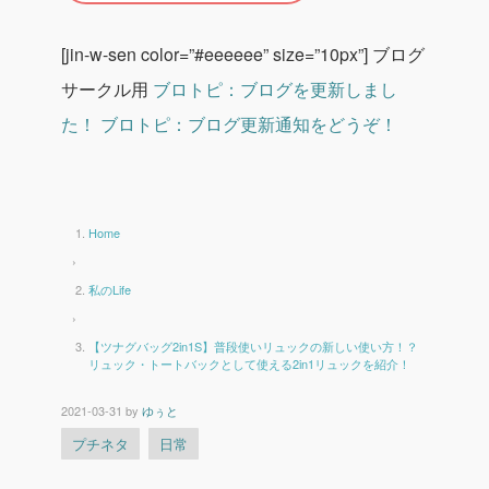
[jin-w-sen color=”#eeeeee” size=”10px”]
ブログ
サークル用
ブロトピ：ブログを更新しまし
た！
ブロトピ：ブログ更新通知をどうぞ！
Home
›
私のLife
›
【ツナグバッグ2in1S】普段使いリュックの新しい使い方！？
リュック・トートバックとして使える2in1リュックを紹介！
2021-03-31
by
ゆぅと
プチネタ
日常