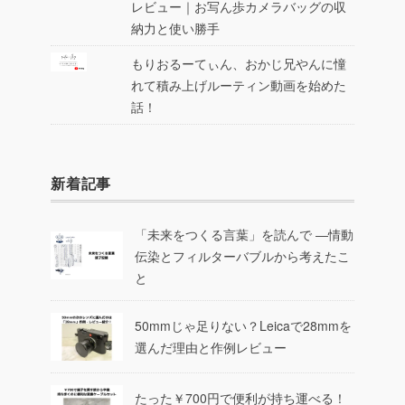
レビュー｜お写ん歩カメラバッグの収
納力と使い勝手
もりおるーてぃん、おかじ兄やんに憧
れて積み上げルーティン動画を始めた
話！
新着記事
「未来をつくる言葉」を読んで ―情動
伝染とフィルターバブルから考えたこ
と
50mmじゃ足りない？Leicaで28mmを
選んだ理由と作例レビュー
たった￥700円で便利が持ち運べる！