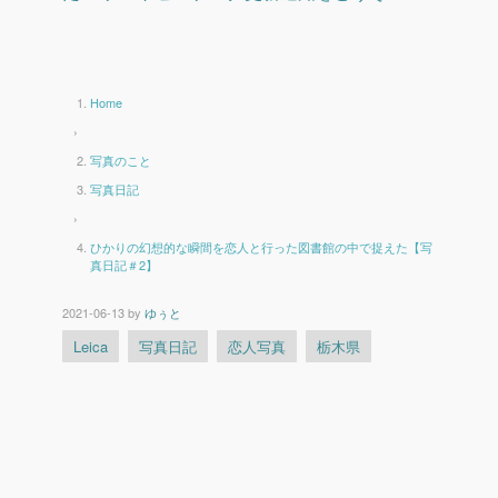
Home
›
写真のこと
写真日記
›
ひかりの幻想的な瞬間を恋人と行った図書館の中で捉えた【写
真日記＃2】
2021-06-13
by
ゆぅと
Leica
写真日記
恋人写真
栃木県