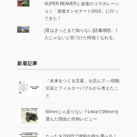
SUPER BEAVERと道後のコラボレーシ
ョン「道後オンセナート2022」に行っ
てきた！
[君はきっとまだ知らない]読書感想。1
人じゃないと気づけた時強くなれる。
新着記事
「未来をつくる言葉」を読んで ―情動
伝染とフィルターバブルから考えたこ
と
50mmじゃ足りない？Leicaで28mmを
選んだ理由と作例レビュー
たった￥700円で便利が持ち運べる！