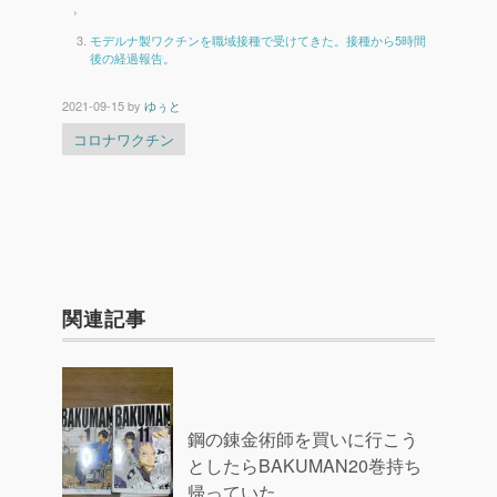
›
モデルナ製ワクチンを職域接種で受けてきた。接種から5時間
後の経過報告。
2021-09-15
by
ゆぅと
コロナワクチン
関連記事
鋼の錬金術師を買いに行こう
としたらBAKUMAN20巻持ち
帰っていた。