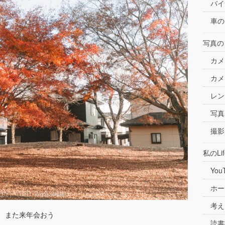
バイ
車の
写真の
カメ
カメ
レン
写真
撮影
私のLif
You
ホー
考え
また来年会おう
読書