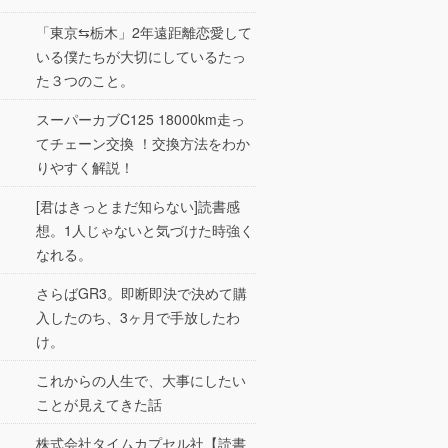
「東京⇆栃木」2年遠距離恋愛して
いる僕たちが大切にしているたっ
た３つのこと。
スーパーカブC125 18000km走っ
てチェーン交換 ！交換方法をわか
りやすく解説！
[君はきっとまだ知らない]読書感
想。1人じゃないと気づけた時強く
なれる。
さらばGR3。即断即決で決めて購
入したのち、3ヶ月で手放したわ
け。
これからの人生で、大事にしたい
ことが見えてきた話
株式会社タイムカプセル社【読書