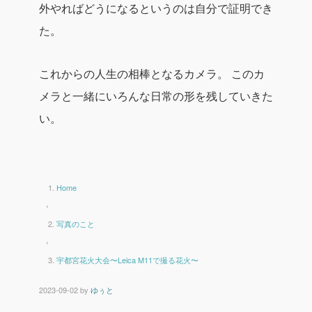
外やればどうになるというのは自分で証明でき
た。
これからの人生の相棒となるカメラ。
このカ
メラと一緒にいろんな日常の形を残していきた
い。
Home
›
写真のこと
›
宇都宮花火大会〜Leica M11で撮る花火〜
2023-09-02
by
ゆぅと