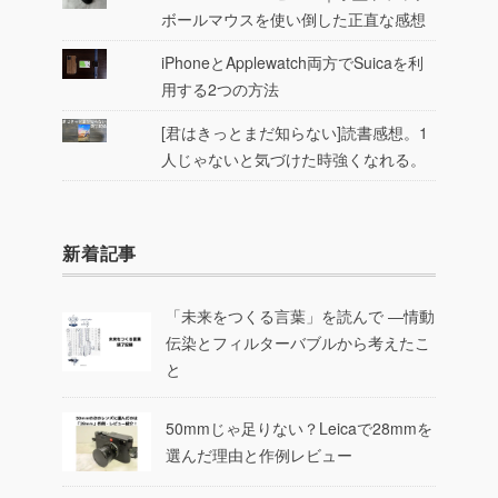
ボールマウスを使い倒した正直な感想
iPhoneとApplewatch両方でSuicaを利
用する2つの方法
[君はきっとまだ知らない]読書感想。1
人じゃないと気づけた時強くなれる。
新着記事
「未来をつくる言葉」を読んで ―情動
伝染とフィルターバブルから考えたこ
と
50mmじゃ足りない？Leicaで28mmを
選んだ理由と作例レビュー