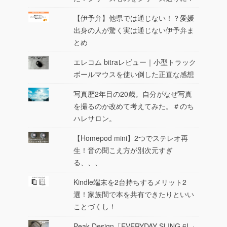
【伊予弁】他県では通じない！？愛媛
出身の人が驚く実は通じない伊予弁ま
とめ
エレコム bitraレビュー｜小型トラック
ボールマウスを使い倒した正直な感想
写真歴2年目の20歳。自分がなぜ写真
を撮るのか改めて考えてみた。＃のち
ハレサロン。
【Homepod mini】2つでステレオ再
生！音の聞こえ方が別次元すぎ
る、、、
Kindle端末を2台持ちするメリット2
選！家族間で本を共有できたりといい
ことづくし！
Peak Design「EVERYDAY SLING 6L」