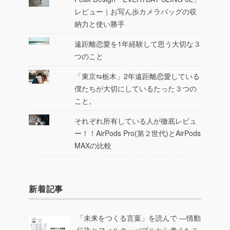
レビュー｜お写ん歩カメラバッグの収
納力と使い勝手
遠距離恋愛を1年経験して思う大切な３
つのこと
「東京⇆栃木」2年遠距離恋愛している
僕たちが大切にしているたった３つの
こと。
それぞれ所有している人が徹底レビュ
ー！！AirPods Pro(第２世代)とAirPods
MAXの比較
新着記事
「未来をつくる言葉」を読んで ―情動
伝染とフィルターバブルから考えたこ