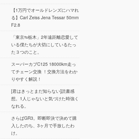
【1万円でオールドレンズにハマれ
る】Carl Zeiss Jena Tessar 50mm
F2.8
「東京⇆栃木」2年遠距離恋愛して
いる僕たちが大切にしているたっ
た３つのこと。
スーパーカブC125 18000km走っ
てチェーン交換 ！交換方法をわか
りやすく解説！
[君はきっとまだ知らない]読書感
想。1人じゃないと気づけた時強く
なれる。
さらばGR3。即断即決で決めて購
入したのち、3ヶ月で手放したわ
け。