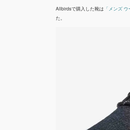
Allbirdsで購入した靴は
「メンズ ウ
た。