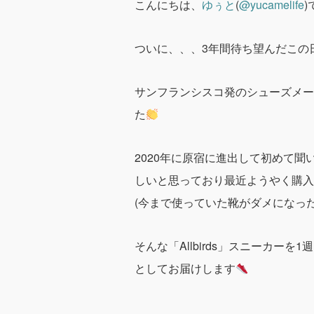
こんにちは、
ゆぅと
(
@yucamelife
)
ついに、、、3年間待ち望んだこの
サンフランシスコ発のシューズメー
た
2020年に原宿に進出して初めて
しいと思っており最近ようやく購入
(今まで使っていた靴がダメになっ
そんな「Allbirds」スニーカー
としてお届けします