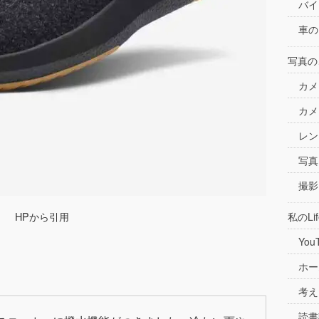
バイ
車の
写真の
カメ
カメ
レン
写真
撮影
HPから引用
私のLif
You
ホー
考え
読書