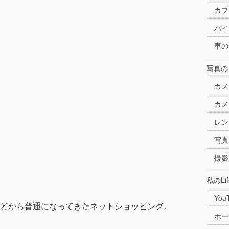
カブ
バイ
車の
写真の
カメ
カメ
レン
写真
撮影
私のLif
You
どから普通になってきたネットショッピング。
ホー