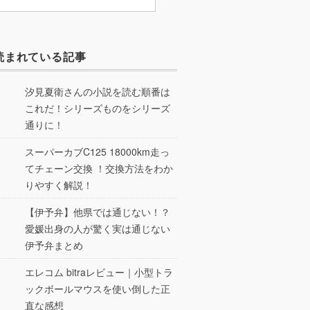
読まれている記事
汐見夏衛さんの小説を読む順番は
これだ！シリーズものをシリーズ
通りに！
スーパーカブC125 18000km走っ
てチェーン交換 ！交換方法をわか
りやすく解説！
【伊予弁】他県では通じない！？
愛媛出身の人が驚く実は通じない
伊予弁まとめ
エレコム bitraレビュー｜小型トラ
ックボールマウスを使い倒した正
直な感想