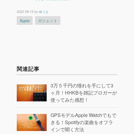
2022-08-13
by
ゆぅと
Apple
ガジェット
関連記事
3万５千円の憧れを手にして3
ヶ月！HHKBを雑記ブロガーが
使ってみた感想！
GPSモデルApple Watchでもで
きる！Spotifyの楽曲をオフラ
インで聞く方法