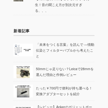
生！音の聞こえ方が別次元すぎ
る、、、
新着記事
「未来をつくる言葉」を読んで ―情動
伝染とフィルターバブルから考えたこ
と
50mmじゃ足りない？Leicaで28mmを
選んだ理由と作例レビュー
たった￥700円で便利が持ち運べる！
変換アダプターセットを紹介
【レビュー】Ankerのガジェットポー