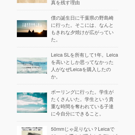
真を残す理由
僕の誕生日に千葉県の野島崎
に行った。そこには、なんと
もきれな夕焼けが広がってい
た。
Leica SLを所有して1年。Leica
を高いとしか思ってなかった
人がなぜLeicaを購入したの
か。
ボーリングに行った。学生が
たくさんいた。学生という貴
重な時間を奪われている子達
に今自分にできること。
50mmじゃ足りない？Leicaで