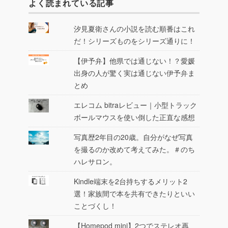
よく読まれている記事
汐見夏衛さんの小説を読む順番はこれ
だ！シリーズものをシリーズ通りに！
【伊予弁】他県では通じない！？愛媛
出身の人が驚く実は通じない伊予弁ま
とめ
エレコム bitraレビュー｜小型トラック
ボールマウスを使い倒した正直な感想
写真歴2年目の20歳。自分がなぜ写真
を撮るのか改めて考えてみた。＃のち
ハレサロン。
Kindle端末を2台持ちするメリット2
選！家族間で本を共有できたりといい
ことづくし！
【Homepod mini】2つでステレオ再