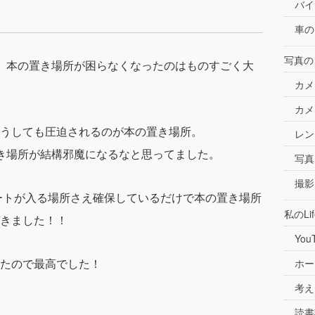
バイ
車の
写真の
、
本の置き場所が困らなくなった
のはものすごく大
カメ
カメ
うしても圧迫されるのが本の置き場所。
レン
き場所が結構邪魔になるなと思ってました。
写真
撮影
ートが入る場所さえ確保しているだけで本の置き場所
私のLif
きました！！
You
たので最高でした！
ホー
考え
読書