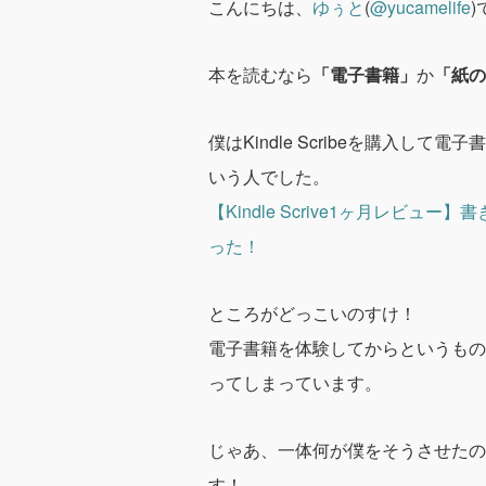
こんにちは、
ゆぅと
(
@yucamelife
)
本を読むなら
「電子書籍」
か
「紙の
僕はKindle Scribeを購入
いう人でした。
【Kindle Scrive1ヶ月レビュ
った！
ところがどっこいのすけ！
電子書籍を体験してからというもの
ってしまっています。
じゃあ、一体何が僕をそうさせたの
す！